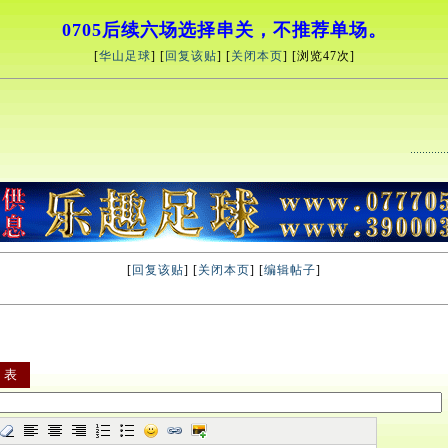
0705后续六场选择串关，不推荐单场。
[
华山足球
] [
回复该贴
] [
关闭本页
] [浏览
47次]
[
回复该贴
] [
关闭本页
] [
编辑帖子
]