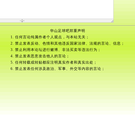
华山足球吧郑重声明
1. 任何言论纯属作者个人观点，与本站无关；
2. 禁止发表反动、色情和其他违反国家法律、法规的言论、信息；
3. 禁止利用本论坛进行赌博、非法买卖等违法行为；
4. 禁止发表恶意攻击他人的言论；
5. 任何转载或转贴都应注明真实作者和真实出处；
6. 禁止发表任何涉及政治、军事、外交等内容的言论；