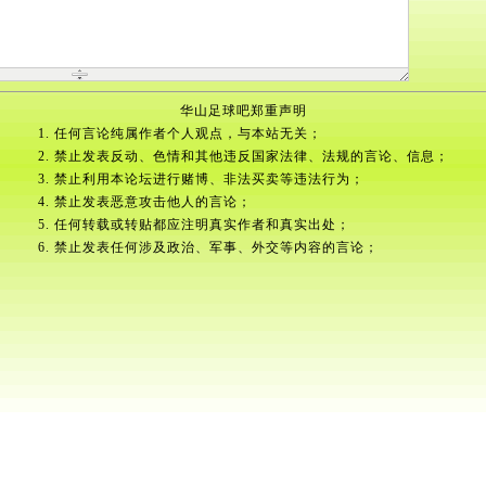
华山足球吧郑重声明
1. 任何言论纯属作者个人观点，与本站无关；
2. 禁止发表反动、色情和其他违反国家法律、法规的言论、信息；
3. 禁止利用本论坛进行赌博、非法买卖等违法行为；
4. 禁止发表恶意攻击他人的言论；
5. 任何转载或转贴都应注明真实作者和真实出处；
6. 禁止发表任何涉及政治、军事、外交等内容的言论；