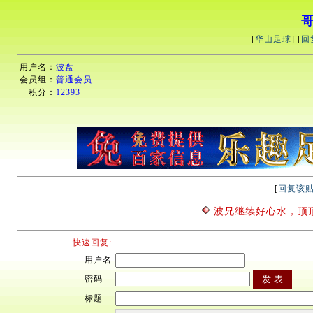
哥
[
华山足球
] [
回
用户名：
波盘
会员组：
普通会员
积分：
12393
[
回复该
波兄继续好心水，顶顶顶
快速回复:
用户名
密码
标题