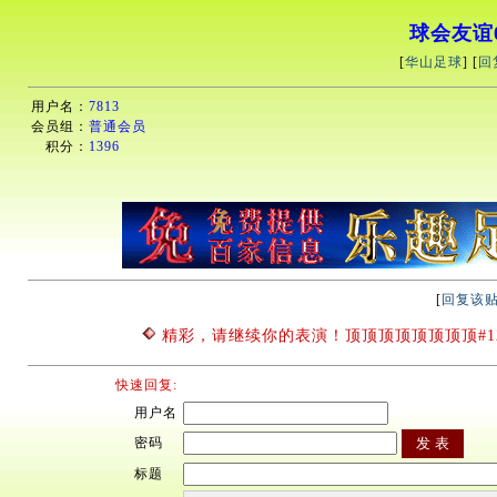
球会友谊01
[
华山足球
] [
回
用户名：
7813
会员组：
普通会员
积分：
1396
[
回复该
精彩，请继续你的表演！顶顶顶顶顶顶顶顶#128
快速回复:
用户名
密码
标题