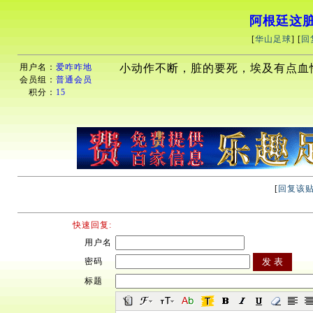
阿根廷这
[
华山足球
] [
回
用户名：
爱咋咋地
小动作不断，脏的要死，埃及有点血
会员组：
普通会员
积分：
15
[
回复该
快速回复:
用户名
密码
标题