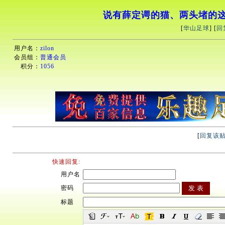
说有薛定谔的猫、两头堵的
[
华山足球
] [
回
用户名：
zilon
会员组：
普通会员
积分：
1056
[
回复该
快速回复:
用户名
密码
标题