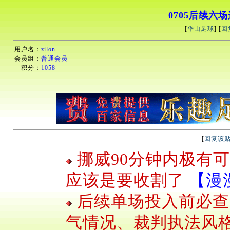
0705后续六
[
华山足球
] [
回
用户名：
zilon
会员组：
普通会员
积分：
1058
[
回复该
挪威90分钟内极有
应该是要收割了
【漫漫一
后续单场投入前必查
气情况、裁判执法风