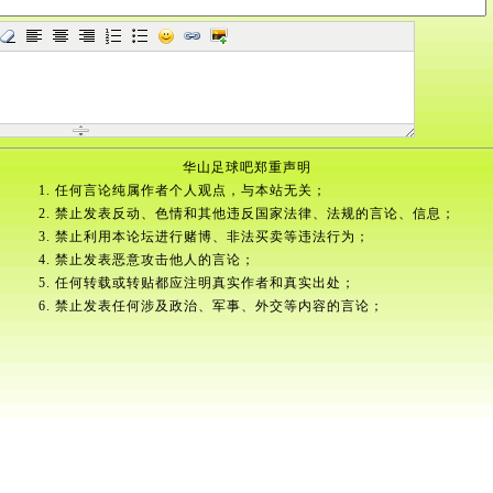
华山足球吧郑重声明
1. 任何言论纯属作者个人观点，与本站无关；
2. 禁止发表反动、色情和其他违反国家法律、法规的言论、信息；
3. 禁止利用本论坛进行赌博、非法买卖等违法行为；
4. 禁止发表恶意攻击他人的言论；
5. 任何转载或转贴都应注明真实作者和真实出处；
6. 禁止发表任何涉及政治、军事、外交等内容的言论；