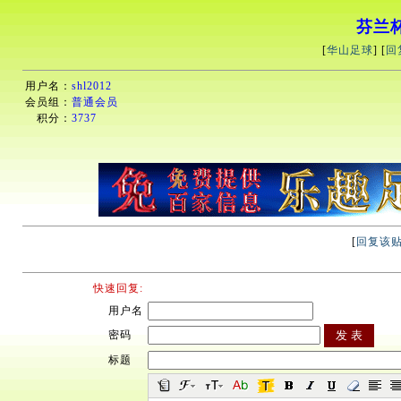
芬兰杯2
[
华山足球
] [
回
用户名：
shl2012
会员组：
普通会员
积分：
3737
[
回复该
快速回复:
用户名
密码
标题