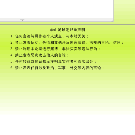
华山足球吧郑重声明
1. 任何言论纯属作者个人观点，与本站无关；
2. 禁止发表反动、色情和其他违反国家法律、法规的言论、信息；
3. 禁止利用本论坛进行赌博、非法买卖等违法行为；
4. 禁止发表恶意攻击他人的言论；
5. 任何转载或转贴都应注明真实作者和真实出处；
6. 禁止发表任何涉及政治、军事、外交等内容的言论；