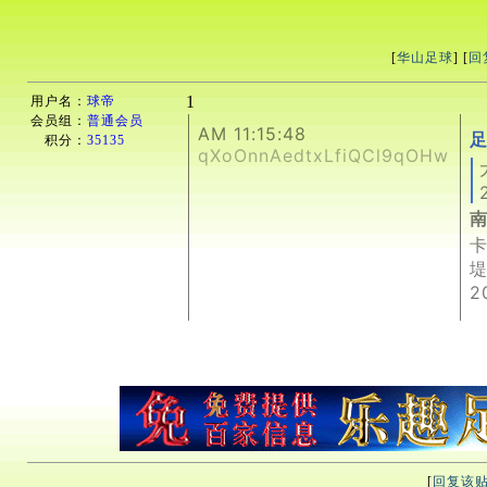
[
华山足球
] [
回
1
用户名：
球帝
会员组：
普通会员
AM 11:15:48
足
积分：
35135
qXoOnnAedtxLfiQCl9qOHw
2
[
回复该