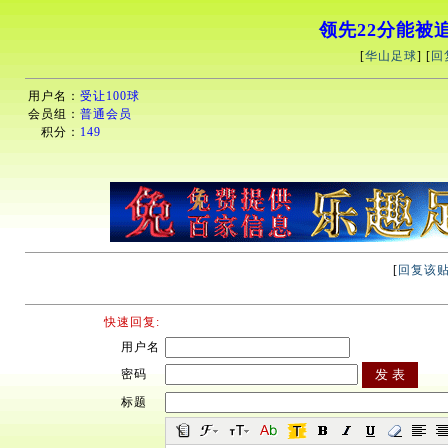
领先22分能被
[
华山足球
] [
回
用户名：
受让100球
会员组：
普通会员
积分：
149
[
回复该
快速回复:
用户名
密码
标题