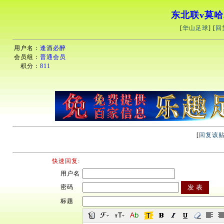
东北联v莫哈
[
华山足球
] [
回
用户名：
逢酒必醉
会员组：
普通会员
积分：
811
[
回复该
快速回复:
用户名
密码
标题