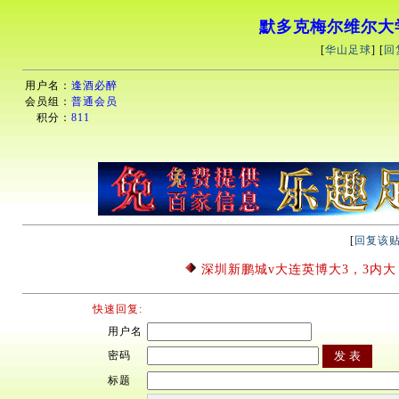
默多克梅尔维尔大学
[
华山足球
] [
回
用户名：
逢酒必醉
会员组：
普通会员
积分：
811
[
回复该
深圳新鹏城v大连英博大3，3内大
快速回复:
用户名
密码
标题