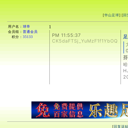
[
华山足球
] [
回
1
用户名：
球帝
会员组：
普通会员
PM 11:55:37
足
积分：
35133
CK5daFTSj_YuMzF1f1YbOQ
芬
哈
H
2
[
回复该