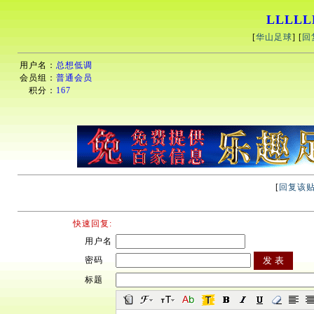
LLLLL
[
华山足球
] [
回
用户名：
总想低调
会员组：
普通会员
积分：
167
[
回复该
快速回复:
用户名
密码
标题