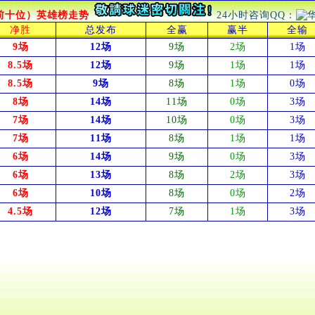
前十位）英雄榜走势
24小时咨询QQ：
净胜
总发布
全赢
赢半
全输
9场
12场
9场
2场
1场
8.5场
12场
9场
1场
1场
8.5场
9场
8场
1场
0场
8场
14场
11场
0场
3场
7场
14场
10场
0场
3场
7场
11场
8场
1场
1场
6场
14场
9场
0场
3场
6场
13场
8场
2场
3场
6场
10场
8场
0场
2场
4.5场
12场
7场
1场
3场