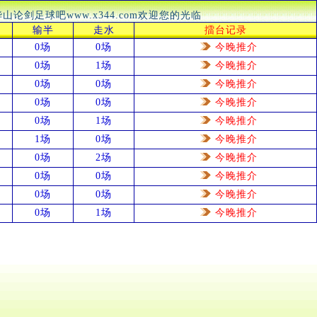
输半
走水
擂台记录
0场
0场
今晚推介
0场
1场
今晚推介
0场
0场
今晚推介
0场
0场
今晚推介
0场
1场
今晚推介
1场
0场
今晚推介
0场
2场
今晚推介
0场
0场
今晚推介
0场
0场
今晚推介
0场
1场
今晚推介